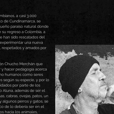
bianos, a casi 3.000
to de Cundinamarca, se
queño paraíso natural donde
su regreso a Colombia, a
e han sido rescatados del
e experimentar una nueva
ón, respetados y amados por
ción Chucho Merchán que
zar y hacer pedagogía acerca
s no humanos como seres
es según su especie, y por lo
dados por parte de los
o Aluna, además de ser el
as, cabras, ovejas, patos, un
y algunos perros y gatos, se
o de lo debería ser en el
s hacia los animales,