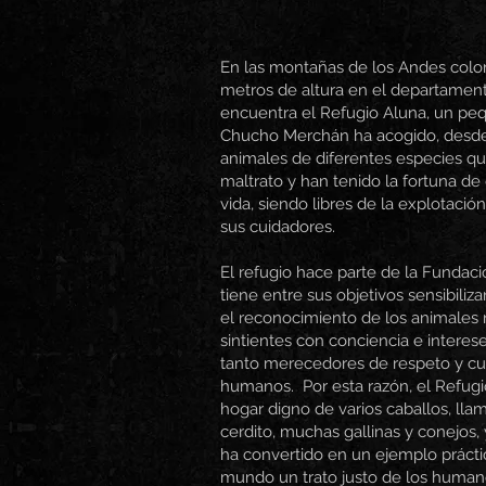
En las montañas de los Andes colom
metros de altura en el departamen
encuentra el Refugio Aluna, un pe
Chucho Merchán ha acogido, desde 
animales de diferentes especies qu
maltrato y han tenido la fortuna d
vida, siendo libres de la explotaci
sus cuidadores.
El refugio hace parte de la Funda
tiene entre sus objetivos sensibili
el reconocimiento de los animale
sintientes con conciencia e interes
tanto merecedores de respeto y cui
humanos. Por esta razón, el Refugi
hogar digno de varios caballos, llam
cerdito, muchas gallinas y conejos, 
ha convertido en un ejemplo práctic
mundo un trato justo de los humano