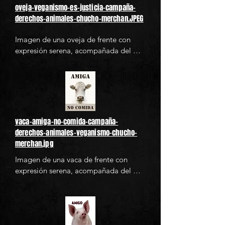
oveja-veganismo-es-justicia-campaña-
derechos-animales-chucho-merchan.JPEG
Imagen de una oveja de frente con 
expresión serena, acompañada del 
texto "Veganismo es justicia" en letras 
grandes de color verde oscuro. Esta 
imagen promueve el veganismo como 
una postura ética y de justicia hacia los 
animales. Ideal para campañas de 
concienciación sobre los derechos 
vaca-amiga-no-comida-campaña-
animales, activismo vegano y 
derechos-animales-veganismo-chucho-
contenido relacionado con la 
merchan.jpg
alimentación basada en plantas.
Imagen de una vaca de frente con 
expresión serena, acompañada del 
texto "Amiga No Comida" en letras 
grandes de color café oscuro. Esta 
imagen promueve el veganismo como 
una postura ética y de justicia hacia los 