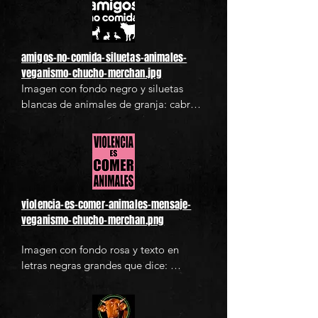
“friends not food.” The image 
advocates for animal rights and a 
vegan lifestyle by conveying the 
message that animals should be 
amigos-no-comida-siluetas-animales-
treated as companions, not as food 
veganismo-chucho-merchan.jpg
sources. Perfect for use in vegan 
Imagen con fondo negro y siluetas 
activism, ethical eating campaigns, 
blancas de animales de granja: cabra, 
and animal welfare awareness.
conejo, pato, vaca, pollo, cerdo y pez, 
rodeando el mensaje central en letras 
grandes “amigos no comida.”. El 
diseño transmite un mensaje claro de 
defensa de los derechos animales y 
promueve el veganismo, invitando a 
violencia-es-comer-animales-mensaje-
ver a los animales como seres con 
veganismo-chucho-merchan.png
valor propio y no como alimento.
Imagen con fondo rosa y texto en 
letras negras grandes que dice: 
“VIOLENCIA ES COMER ANIMALES”. 
El diseño es directo y provocador, 
utilizado comúnmente en campañas de 