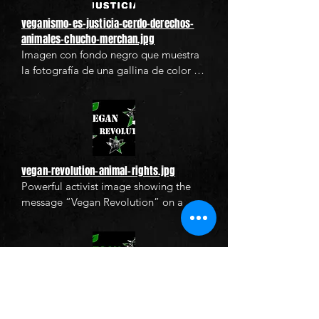
con una hoja verde, símbolo del 
veganismo. Esta imagen comunica un 
veganismo-es-justicia-cerdo-derechos-
mensaje de justicia hacia los animales 
animales-chucho-merchan.jpg
y promueve una alimentación ética y 
Imagen con fondo negro que muestra 
libre de crueldad.
la fotografía de una gallina de color 
marrón enmarcada en un círculo verde, 
acompañada del texto destacado en 
mayúsculas “VEGANISMO ES 
JUSTICIA”. La letra “V” está estilizada 
con una hoja verde, símbolo del 
veganismo. Esta imagen comunica un 
vegan-revolution-animal-rights.jpg
mensaje de justicia hacia los animales 
Powerful activist image showing the 
y promueve una alimentación ética y 
message “Vegan Revolution” on a 
libre de crueldad.
black background, with the faces of a 
cow, pig, chicken, and goat inside 
green stars. This design calls for an 
ethical revolution in favor of animals, 
promoting respect and justice. You can 
download and use it freely in 
vegan-revolution-animal-liberation-
campaigns, social media, or 
poster.jpg