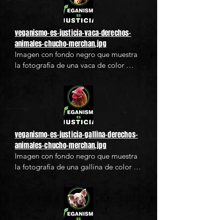
concienciación vegana para denunciar 
el sufrimiento animal en la industria 
alimentaria. Ideal para materiales de 
veganismo-es-justicia-vaca-derechos-
activismo y mensajes de impacto sobre 
animales-chucho-merchan.jpg
los derechos de los animales y el 
Imagen con fondo negro que muestra 
antiespecismo.
la fotografía de una vaca de color 
marrón enmarcada en un círculo verde, 
acompañada del texto destacado en 
mayúsculas “VEGANISMO ES 
JUSTICIA”. La letra “V” está estilizada 
con una hoja verde, símbolo del 
veganismo. Esta imagen comunica un 
veganismo-es-justicia-gallina-derechos-
mensaje de justicia hacia los animales 
animales-chucho-merchan.jpg
y promueve una alimentación ética y 
Imagen con fondo negro que muestra 
libre de crueldad.
la fotografía de una gallina de color 
marrón enmarcada en un círculo verde, 
acompañada del texto destacado en 
mayúsculas “VEGANISMO ES 
JUSTICIA”. La letra “V” está estilizada 