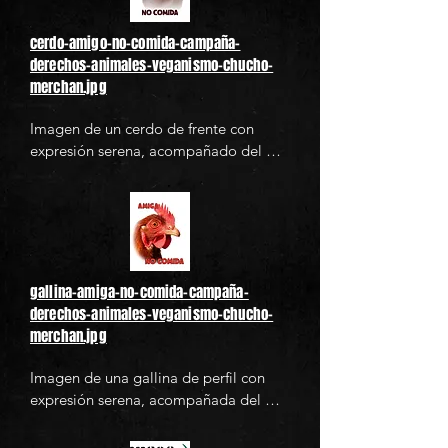
animales. Ideal para campañas de 
concienciación sobre los derechos 
cerdo-amigo-no-comida-campaña-
animales, activismo vegano y 
derechos-animales-veganismo-chucho-
contenido relacionado con la 
merchan.jpg
alimentación basada en plantas.
Imagen de un cerdo de frente con 
expresión serena, acompañado del 
texto "Amigo No Comida" en letras 
grandes de color café oscuro. Esta 
imagen promueve el veganismo como 
una postura ética y de justicia hacia los 
animales. Ideal para campañas de 
concienciación sobre los derechos 
gallina-amiga-no-comida-campaña-
animales, activismo vegano y 
derechos-animales-veganismo-chucho-
contenido relacionado con la 
merchan.jpg
alimentación basada en plantas.
Imagen de una gallina de perfil con 
expresión serena, acompañada del 
texto "Amiga No Comida" en letras 
grandes de color café oscuro. Esta 