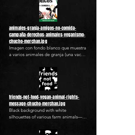
imagen promueve el veganismo como 
una postura ética y de justicia hacia los 
animales. Ideal para campañas de 
concienciación sobre los derechos 
animales-granja-amigos-no-comida-
animales, activismo vegano y 
campaña-derechos-animales-veganismo-
contenido relacionado con la 
chucho-merchan.jpg
alimentación basada en plantas.
Imagen con fondo blanco que muestra 
a varios animales de granja (una vaca, 
un cerdo, un pavo y una gallina) 
acompañados del texto “AMIGOS NO 
COMIDA” en letras grandes. En la 
esquina superior derecha hay un 
símbolo vegano en forma de hoja 
verde. En la parte inferior, aparece el 
friends-not-food-vegan-animal-rights-
nombre de la Fundación Chucho 
message-chucho-merchan.jpg
Merchán. El mensaje visual promueve 
Black background with white 
el veganismo y los derechos de los 
silhouettes of various farm animals—
animales, sugiriendo que estos seres 
rabbit, duck, goat, cow, chicken, pig, 
deben ser considerados como amigos 
and fish—surrounding the bold text 
y no como alimento.