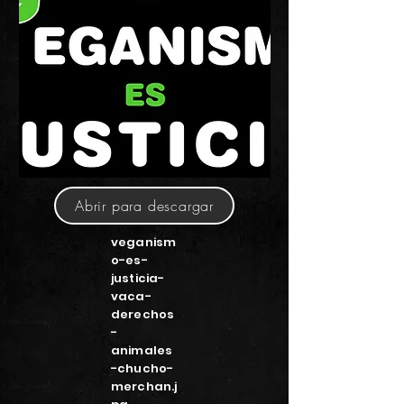
Abrir para descargar
veganism
o-es-
justicia-
vaca-
derechos
-
animales
-chucho-
merchan.j